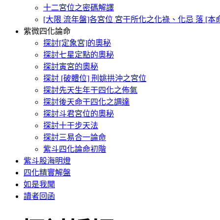
十二宮位之密碼解譯
[大限 流年盤]各宮位 宮干所化之化祿、化忌 落 [
紫微四化論命
探討[定象宮]的奧秘
探討七星定點的奧秘
探討寅宮的奧秘
探討 [破體位] 刑姚拱沖之宮位
探討先天生年干四化之佈氣
探討後天命干四化之調達
探討斗君宮位的奧秘
探討十干步天法
探討三易合一論命
紫斗四化論命初階
紫斗股海明燈
四化精實解盤
如是我聞
讀者回函