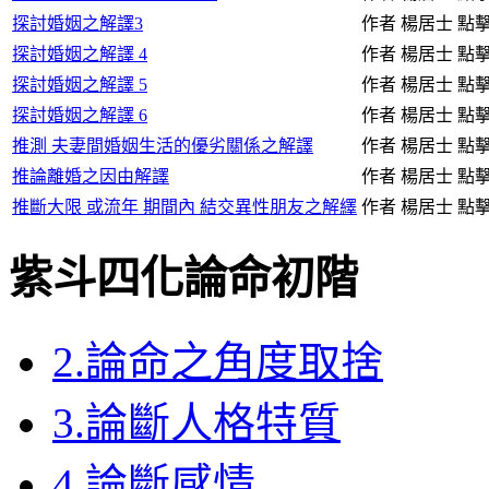
探討婚姻之解譯3
作者 楊居士
點擊
探討婚姻之解譯 4
作者 楊居士
點擊
探討婚姻之解譯 5
作者 楊居士
點擊
探討婚姻之解譯 6
作者 楊居士
點擊
推測 夫妻間婚姻生活的優劣關係之解譯
作者 楊居士
點擊
推論離婚之因由解譯
作者 楊居士
點擊
推斷大限 或流年 期間內 結交異性朋友之解繹
作者 楊居士
點擊
紫斗四化論命初階
2.論命之角度取捨
3.論斷人格特質
4.論斷感情