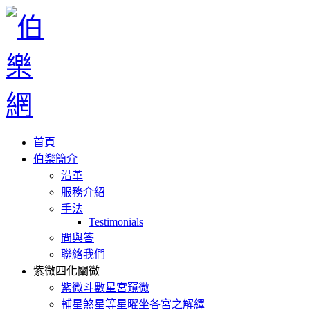
首頁
伯樂簡介
沿革
服務介紹
手法
Testimonials
問與答
聯絡我們
紫微四化闡微
紫微斗數星宮窺微
輔星煞星等星曜坐各宮之解繹