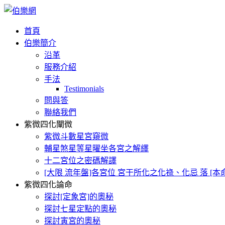
首頁
伯樂簡介
沿革
服務介紹
手法
Testimonials
問與答
聯絡我們
紫微四化闡微
紫微斗數星宮窺微
輔星煞星等星曜坐各宮之解繹
十二宮位之密碼解譯
[大限 流年盤]各宮位 宮干所化之化祿、化忌 落 [
紫微四化論命
探討[定象宮]的奧秘
探討七星定點的奧秘
探討寅宮的奧秘