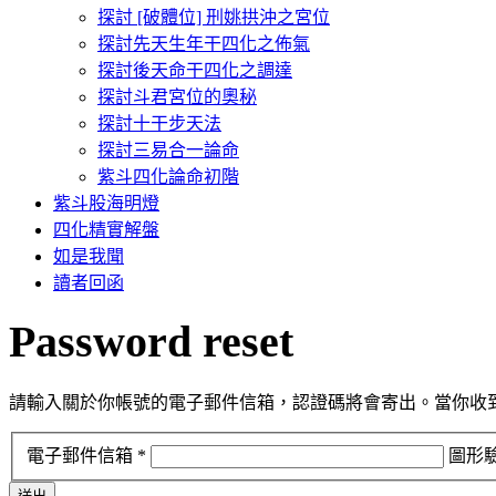
探討 [破體位] 刑姚拱沖之宮位
探討先天生年干四化之佈氣
探討後天命干四化之調達
探討斗君宮位的奧秘
探討十干步天法
探討三易合一論命
紫斗四化論命初階
紫斗股海明燈
四化精實解盤
如是我聞
讀者回函
Password
reset
請輸入關於你帳號的電子郵件信箱，認證碼將會寄出。當你收
電子郵件信箱
*
圖形