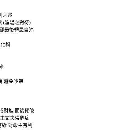
利之兆
 (陰陽之對待)
田 卻最後轉忌自沖
自化科
來
偶 避免吵架
或財進 而後耗破
恐主丈夫得危症
有緣 對命主有利