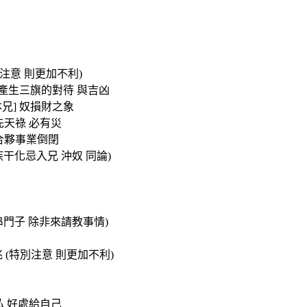
別注意 則更加不利)
象 產生三旗的對待 與吉凶
本兄] 奴損財之象
先天祿 必有災
 合夥事業倒閉
疾干化忌入兄 沖奴 同論)
串門子 除非來請教事情)
(特別注意 則更加不利)
私 好處給自己