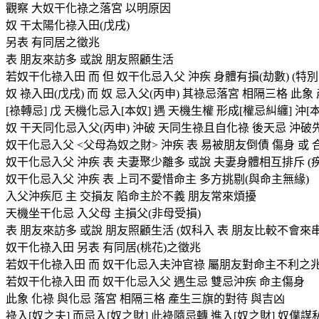
觀察 大奴干化祿之落宮 以明原因
奴 干太陽化祿入田(戊戌)
另表 有同居之徵兆
表 朋友來訪多 或說 朋友照顧生活
若奴干化祿入田 而 但 奴干化忌入父 沖疾 身體有損(劫數) (特
奴 祿入田(戊戌) 而 奴 忌入父(丙申) 其祿忌落宮 相隔三格 此
[祿轉忌] 戊 天機化忌入[本奴] 遇 天機生權 形成[權忌糾纏] 沖[
奴 干天同化忌入父(丙申) 沖破 天同生祿且自化祿 後天忌 沖破
奴干化忌入父 <父母為奴之財> 沖疾 表 易被朋友倒債 傷身 或
奴干化忌入父 沖疾 表 夫妻聚少離多 或說 夫妻身體相互排斥 (
奴干化忌入父 沖疾 表 上司不愛惜命主 多方挑剔(與命主無緣)
入父沖疾厄 主 交損友 陷命主於不義 朋友常來煩擾
天機坐干化忌 入父母 主損父(非母受損)
表 朋友來訪多 或說 朋友照顧生活 (奴科入 表 朋友比較不會來
奴干化祿入田 另表 有同居(桃花)之徵兆
若奴干化祿入田 而 奴干化忌入夫沖官祿 屬朋友對命主不利之兆 
若奴干化祿入田 而 奴干化忌入父 遇生忌 雙忌沖疾 命主傷身
此象 化祿 與化忌 落宮 相隔三格 產生三旗的對待 與吉凶
祿入[奴之夫] 而忌入[奴之財] 此祿隨忌轉 進入[奴之財] 奴僕謀