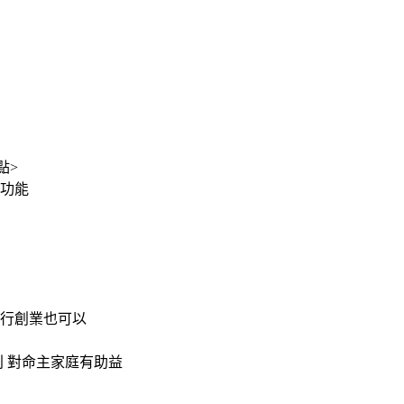
點>
的功能
自行創業也可以
利 對命主家庭有助益