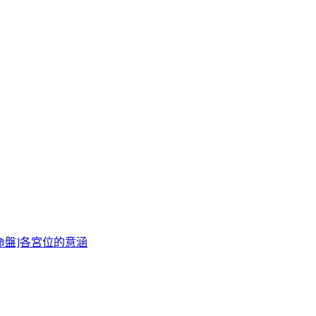
本命盤]各宮位的意涵