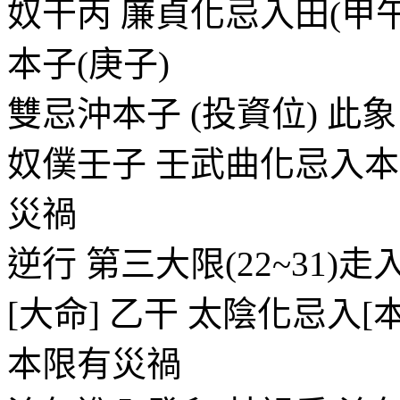
奴干丙 廉貞化忌入田(甲午
本子(庚子)
雙忌沖本子 (投資位) 此
奴僕壬子 壬武曲化忌入本
災禍
逆行 第三大限(22~31)走
[大命] 乙干 太陰化忌入[
本限有災禍