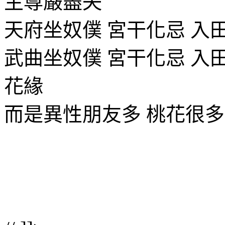
主尊嚴盡失
天府坐奴僕 宮干化忌 入田
武曲坐奴僕 宮干化忌 入田
花緣
而是異性朋友多 桃花很多