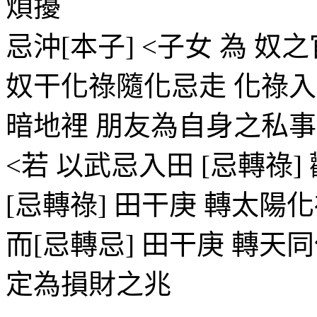
煩擾
忌沖[本子] <子女 為 奴
奴干化祿隨化忌走 化祿入
暗地裡 朋友為自身之私事
<若 以武忌入田 [忌轉祿] 
[忌轉祿] 田干庚 轉太陽
而[忌轉忌] 田干庚 轉天同
定為損財之兆