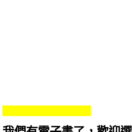
我們有電子書了，歡迎選