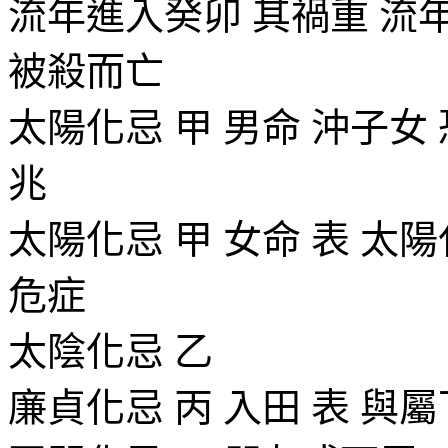
流年進入癸卯 其禍重 流年
被殺而亡
太陽化忌 甲 男命 沖子女
兆
太陽化忌 甲 女命 表 太
危症
太陰化忌 乙
廉貞化忌 丙 入田 表 與