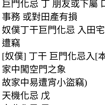
巨門化忌 丁 朋友或下屬
事務 或對田產有損
奴僕丁干巨門化忌 入田宅 
遭竊
[奴僕] 丁干 巨門化忌入[
家中闖空門之象
故家中易遭宵小盜竊)
天機化忌 戊