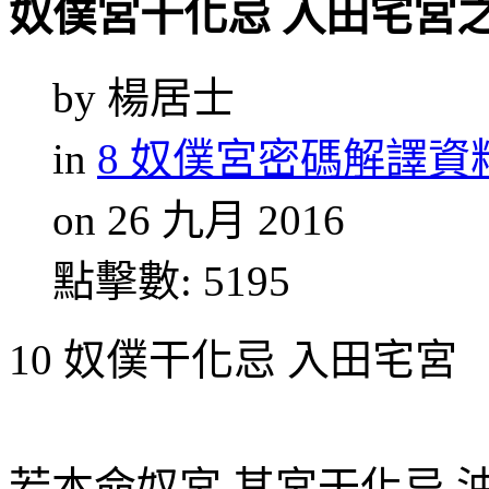
奴僕宮干化忌
入田宅宮
by 楊居士
in
8 奴僕宮密碼解譯資
on 26 九月 2016
點擊數: 5195
10 奴僕干化忌 入田宅宮
若本命奴宮 其宮干化忌 