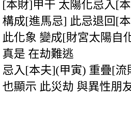
[本財]甲干 太陽化忌入[本
構成[進馬忌] 此忌退回[本
此化象 變成[財宮太陽自化忌]
真是 在劫難逃
忌入[本夫](甲寅) 重疊[流財
也顯示 此災劫 與異性朋