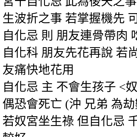
宮干自化忌 此為後天之事
生波折之事 若掌握機先 
自化忌 則 朋友連骨帶肉 
自化科 朋友先花再說 若尚
友痛快地花用
自化忌 主 不會生孩子 <奴
偶恐會死亡 (沖 兄弟 為劫
若奴宮坐生祿 但自化忌 