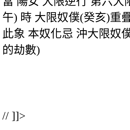
當 陽女 大限逆行 第六大限
午) 時 大限奴僕(癸亥)重
此象 本奴化忌 沖大限奴
的劫數)
// ]]>