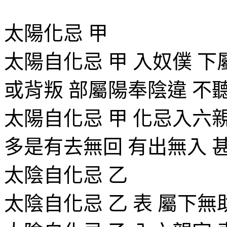
太陽化忌 甲
太陽自化忌 甲 入奴僕 下
或背叛 部屬陽奉陰違 不
太陽自化忌 甲 化忌入六
多是有去無回 有出無入 
太陰自化忌 乙
太陰自化忌 乙 表 屬下無