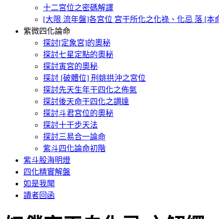
十二宮位之密碼解譯
[大限 流年盤]各宮位 宮干所化之化祿、化忌 落 [
紫微四化論命
探討[定象宮]的奧秘
探討七星定點的奧秘
探討寅宮的奧秘
探討 [破體位] 刑姚拱沖之宮位
探討先天生年干四化之佈氣
探討後天命干四化之調達
探討斗君宮位的奧秘
探討十干步天法
探討三易合一論命
紫斗四化論命初階
紫斗股海明燈
四化精實解盤
如是我聞
讀者回函