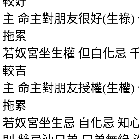
較好
主 命主對朋友很好(生祿)
拖累
若奴宮坐生權 但自化忌 
較吉
主 命主對朋友授權(生權)
拖累
若奴宮坐生忌 自化忌 知