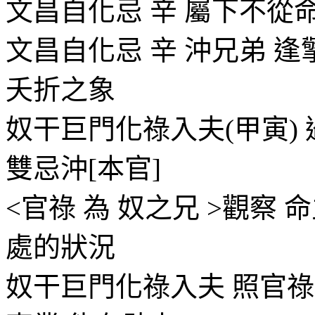
文昌自化忌 辛 屬下不從
文昌自化忌 辛 沖兄弟 逢
夭折之象
奴干巨門化祿入夫(甲寅) 
雙忌沖[本官]
<官祿 為 奴之兄 >觀察 
處的狀況
奴干巨門化祿入夫 照官祿