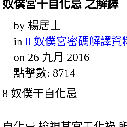
奴僕宮干自化忌
之解繹
by 楊居士
in
8 奴僕宮密碼解譯資
on 26 九月 2016
點擊數: 8714
8 奴僕干自化忌
自化忌 檢視其宮干化祿 