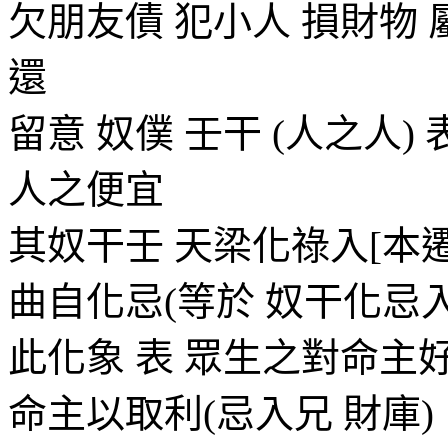
欠朋友債 犯小人 損財物 
還
留意 奴僕 壬干 (人之人)
人之便宜
其奴干壬 天梁化祿入[本遷
曲自化忌(等於 奴干化忌入
此化象 表 眾生之對命主好
命主以取利(忌入兄 財庫)