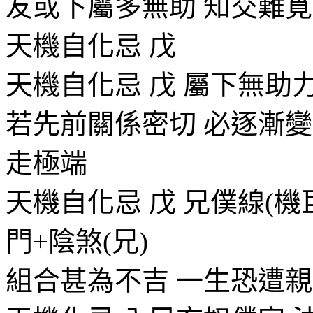
友或下屬多無助 知交難覓
天機自化忌 戊
天機自化忌 戊 屬下無助
若先前關係密切 必逐漸變
走極端
天機自化忌 戊 兄僕線(機
門+陰煞(兄)
組合甚為不吉 一生恐遭