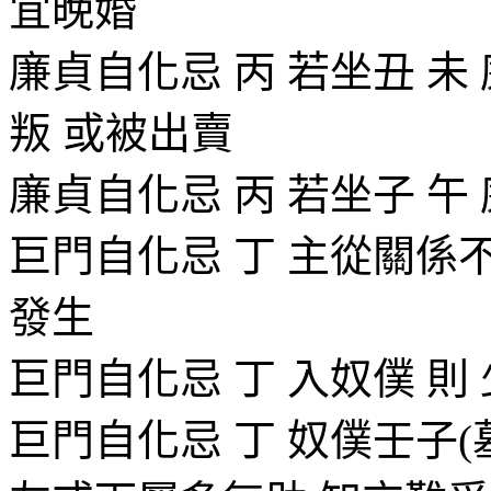
宜晚婚
廉貞自化忌 丙 若坐丑 未
叛 或被出賣
廉貞自化忌 丙 若坐子 午
巨門自化忌 丁 主從關係
發生
巨門自化忌 丁 入奴僕 則
巨門自化忌 丁 奴僕壬子(