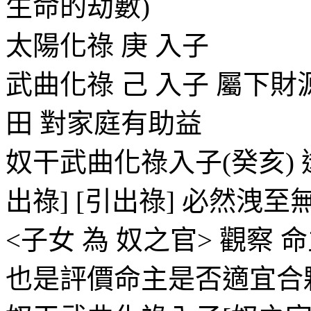
生命的劫數)
太陽化祿 庚 入子
武曲化祿 己 入子 屬下財
田 對家庭有助益
奴干武曲化祿入子(癸亥) 
出祿] [引出祿] 必然洩至
<子女 為 奴之官> 觀察
也是評價命主是否適宜合夥