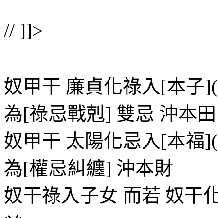
// ]]>
奴甲干 廉貞化祿入[本子]
為[祿忌戰剋] 雙忌 沖本田
奴甲干 太陽化忌入[本福]
為[權忌糾纏] 沖本財
奴干祿入子女 而若 奴干化