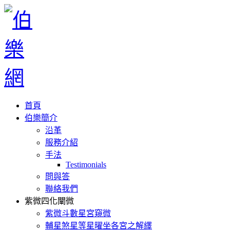
首頁
伯樂簡介
沿革
服務介紹
手法
Testimonials
問與答
聯絡我們
紫微四化闡微
紫微斗數星宮窺微
輔星煞星等星曜坐各宮之解繹