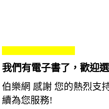
我們有電子書了，歡迎選
伯樂網
感謝 您的熱烈支持
續為您服務!