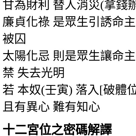
甘為財利 替人消災(拿錢辦
廉貞化祿 是眾生引誘命主的
被囚
太陽化忌 則是眾生讓命主
禁 失去光明
若 本奴(壬寅) 落入[破體
且有異心 難有知心
十二宮位之密碼解譯