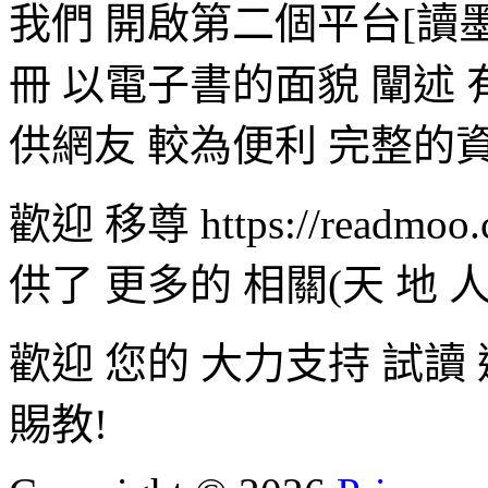
我們 開啟第二個平台[讀
冊 以電子書的面貌 闡述 
供網友 較為便利 完整的
歡迎 移尊 https://readmoo
供了 更多的 相關(天 地
歡迎 您的 大力支持 試讀
賜教!