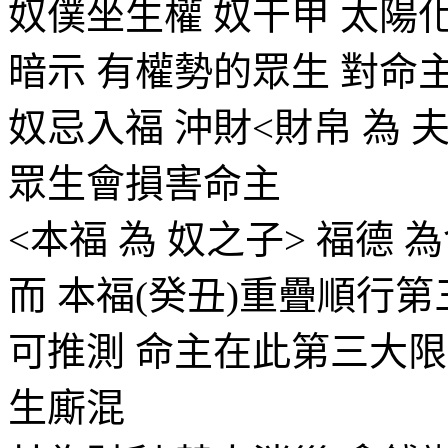
奴僕坐生權 奴干甲 太陽化
暗示 有權勢的眾生 對命
奴忌入福 沖財<財帛 為 
眾生會損害命主
<本福 為 奴之子> 福德
而 本福(癸丑)重疊順行第
可推測 命主在此第三大限
生廝混