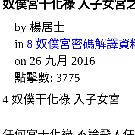
奴僕宮干化祿
入子女宮
by 楊居士
in
8 奴僕宮密碼解譯資
on 26 九月 2016
點擊數: 3775
4 奴僕干化祿 入子女宮
任何宮干化祿 不論飛入任