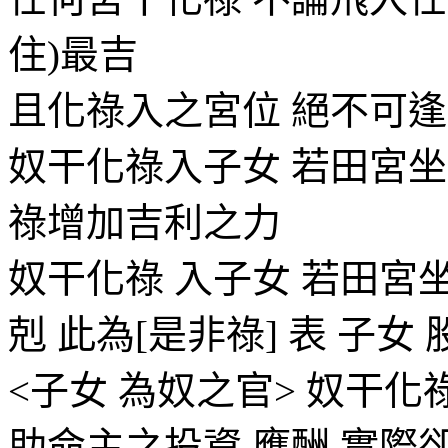
住)最吉
且化祿入之宮位 絕不可逢
奴干化祿入子女 若田宮坐生
祿增加吉利之力
奴干化祿 入子女 若田宮坐
剋 此為[是非祿] 表 子女
<子女 為奴之官> 奴干化
助命主之投資 應酬 實際