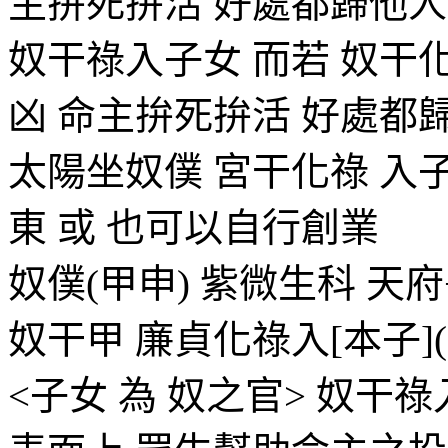
主拚死拚活 好處都歸他
奴干祿入子女 而若 奴干化
凶 命主拚死拚活 好處都
太陽坐奴僕 宮干化祿 入
東 或 也可以自行創業
奴僕(甲申) 紫微生科 天府
奴干甲 廉貞化祿入[本子](
<子女 為 奴之官> 奴干祿