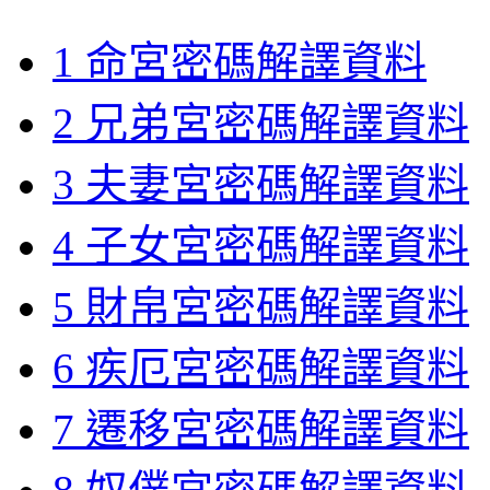
1 命宮密碼解譯資料
2 兄弟宮密碼解譯資料
3 夫妻宮密碼解譯資料
4 子女宮密碼解譯資料
5 財帛宮密碼解譯資料
6 疾厄宮密碼解譯資料
7 遷移宮密碼解譯資料