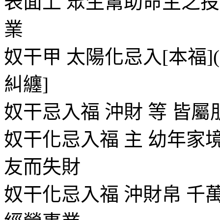
表面上 眾生幫助命主之投
業
奴干甲 太陽化忌入[本福](
糾纏]
奴干忌入福 沖財 等 皆
奴干化忌入福 主 幼年家
友而失財
奴干化忌入福 沖財帛 千