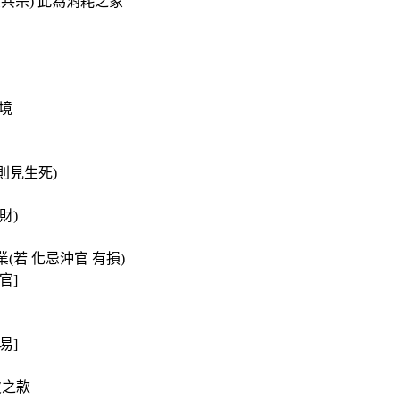
六共宗) 此為消耗之象
境
則見生死)
財)
(若 化忌沖官 有損)
官]
易]
欠之款