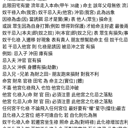
此限田宅有變 流年走入本命(甲午 38歲 ) 命主 該年父母無依 
奴干祿入命(我宮) 奴干忌入夫(他宮) 沖官(我宮) 此為凶象
因祿為虛(因) 當誘餌 忌才是實(果) 表 他人(眾生) 損命主
或說 眾生因為自身打算(例如 想得到保護) 才給命主好處 最後
奴干忌入[本夫]即[奴之奴] 沖[本官]即[奴之兄] 表 眾生有損失
奴干化祿 入遷移 好現象 表有貴人 朋友想幫助命主 但 奴干化忌
若 干忌入他宮 則 化祿是誘因 被忌沖之宮 有損
例如: 忌入子 沖田 庫有損
忌入夫 沖官 官有損
忌入父 沖疾 身體有損(劫數)
忌入兄 <兄弟 為財之田> 朋友跑來損財 對我不利
命宮 財帛 官祿 田宅 為 命主之[實位] [體]
不喜 他宮化祿飛入 也怕 他宮化忌沖破
他宮 化祿入(命 財 官 田) 必須注意 此他宮之化忌之落點
他宮 化忌入(命 財 官 田) 必須注意 此他宮之化祿之落點
任何宮干化祿 不論飛入任何宮位 最好要有"權"星守(擋住)最吉
且化祿入之宮位 絕不可逢自化 若 自化則化為無
奴干化祿入命 若遷宮坐生祿 照命 此為[對峙祿] 此化祿增加吉