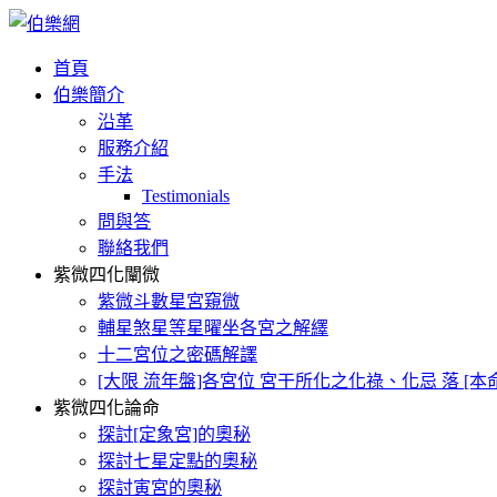
首頁
伯樂簡介
沿革
服務介紹
手法
Testimonials
問與答
聯絡我們
紫微四化闡微
紫微斗數星宮窺微
輔星煞星等星曜坐各宮之解繹
十二宮位之密碼解譯
[大限 流年盤]各宮位 宮干所化之化祿、化忌 落 [
紫微四化論命
探討[定象宮]的奧秘
探討七星定點的奧秘
探討寅宮的奧秘